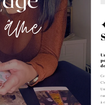
Un
po
de
Ce
C’
Un
ca
à 