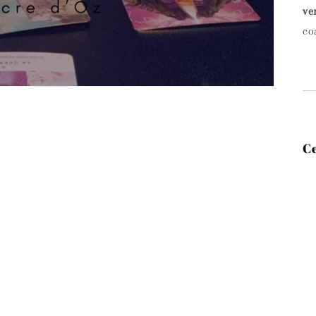
ve
co
Ce