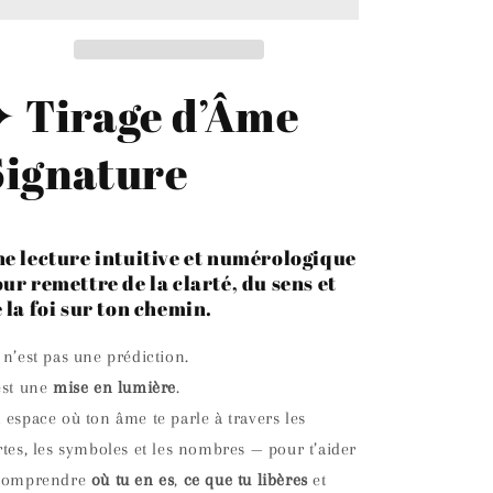
✦ Tirage d’Âme
Signature
e lecture intuitive et numérologique
ur remettre de la clarté, du sens et
 la foi sur ton chemin.
 n’est pas une prédiction.
est une
mise en lumière
.
 espace où ton âme te parle à travers les
rtes, les symboles et les nombres — pour t’aider
comprendre
où tu en es
,
ce que tu libères
et