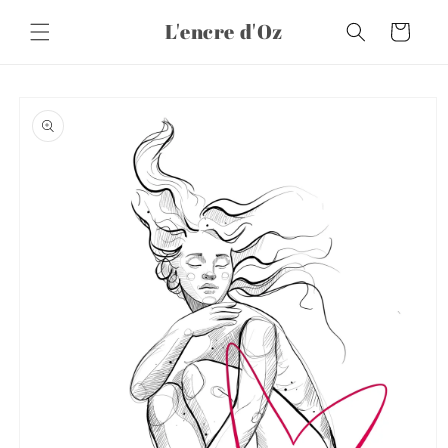
et
passer
L'encre d'Oz
Panier
au
contenu
Passer aux
informations
produits