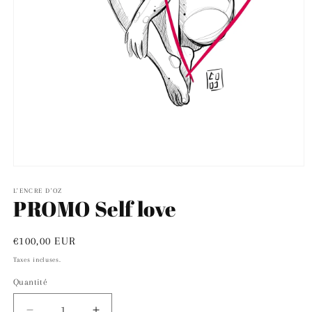
Ouvrir
le
média
L'ENCRE D'OZ
PROMO Self love
1
dans
une
fenêtre
Prix
€100,00 EUR
modale
habituel
Taxes incluses.
Quantité