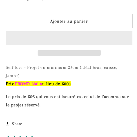
Réduire
Augmenter
la
la
quantité
quantité
de
de
Ajouter au panier
PROMO
PROMO
Self
Self
love
love
Self love - Projet en minimum 25cm (idéal bras, cuisse,
jambe)
Prix
PROMO 380 a
u lieu de 500
€
Le prix de 50€ qui vous est facturé est celui de l'acompte sur
le projet réservé.
Share