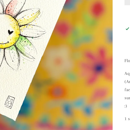
Fl
Aq
(A
fa
su
:)
1 