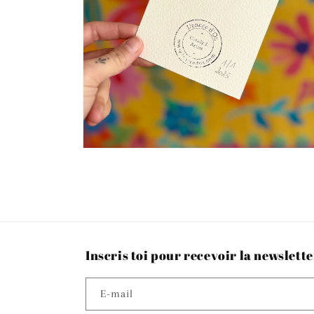
Ouvrir
le
média
2
dans
une
fenêtre
modale
Inscris toi pour recevoir la newslette
E-mail