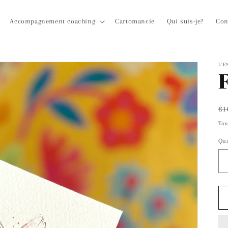
Accompagnement coaching
Cartomancie
Qui suis-je?
Con
L'E
Pr
€1
ha
Tax
Qua