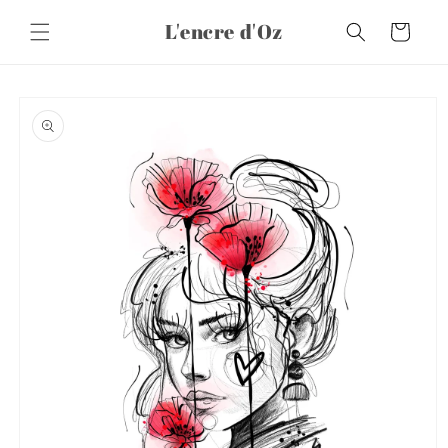
et
passer
L'encre d'Oz
Panier
au
contenu
Passer aux
informations
produits