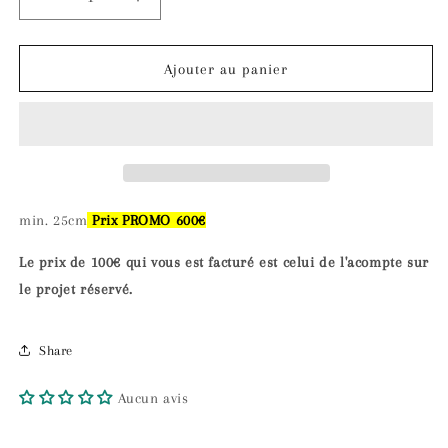
Réduire
Augmenter
la
la
quantité
quantité
de
de
Ajouter au panier
Coquelicot
Coquelicot
min. 25cm
Prix PROMO 600€
Le prix de 100€ qui vous est facturé est celui de l'acompte sur
le projet réservé.
Share
Aucun avis