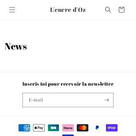
et
passer
L'encre d'Oz
Panier
au
contenu
News
Inscris toi pour recevoir la newsletter
E-mail
Moyens
de